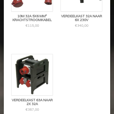
10M 32A 5X6 MM²
VERDEELKAST 32A NAAR
KRACHTSTROOMKABEL
6X 230V
€115,00
€340,00
VERDEELKAST 63A NAAR
2X 32A
€387,00