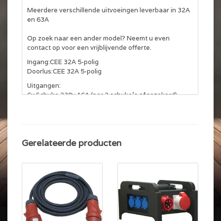
Meerdere verschillende uitvoeingen leverbaar in 32A
en 63A
Op zoek naar een ander model? Neemt u even
contact op voor een vrijblijvende offerte.
Ingang:CEE 32A 5-polig
Doorlus:CEE 32A 5-polig
Uitgangen:
6x Schuko 230v 16A (per 2 schuko's afgezekerd)
1x CEE 32A 5p afgezekerd op 3x25A
Beveiliging:
1x Aardlekschakelaar 40A 30mA
Gerelateerde producten
1x Automaat 3x25A C-Karakteristiek (traag)
3x Automaat 16A C-karakteristiek (traag)