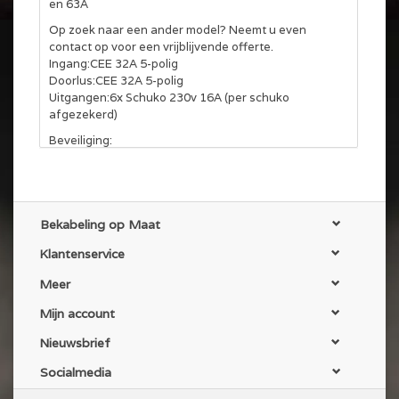
en 63A
Op zoek naar een ander model? Neemt u even
contact op voor een vrijblijvende offerte.
Ingang:CEE 32A 5-polig
Doorlus:CEE 32A 5-polig
Uitgangen:6x Schuko 230v 16A (per schuko
afgezekerd)
Beveiliging:
1x Aardlekschakelaar 40A 30mA
6x Automaat 16A C-karakteristiek (traag)
Ook in andere varianten leverbaar. Neem hiervoor
even contact met ons op.
Bekabeling op Maat
Klantenservice
Meer
Mijn account
Nieuwsbrief
Socialmedia