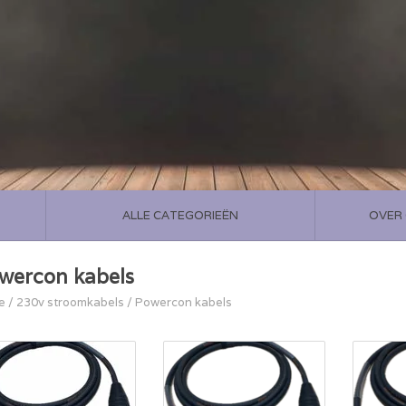
ALLE CATEGORIEËN
OVER
wercon kabels
e
/
230v stroomkabels
/
Powercon kabels