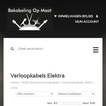
WINKELWAGEN (€0,00)
MIJN ACCOUNT
Verloopkabels Elektra
Home
/
400v Krachtstroomkabels
/
Verloopkabels 400v /
230v
Min: €
0
Max: €
90