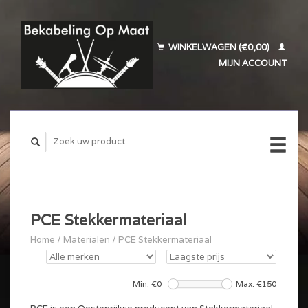
WINKELWAGEN (€0,00)
MIJN ACCOUNT
PCE Stekkermateriaal
Home
/
Materialen
/
PCE Stekkermateriaal
Min: €
0
Max: €
150