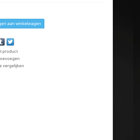
en aan winkelwagen
it product
 toevoegen
 vergelijken