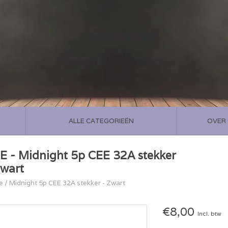
ALLE CATEGORIEËN
OVER
E - Midnight 5p CEE 32A stekker
Zwart
e
/
Midnight 5p CEE 32A stekker - Zwart
€8,00
Incl. btw