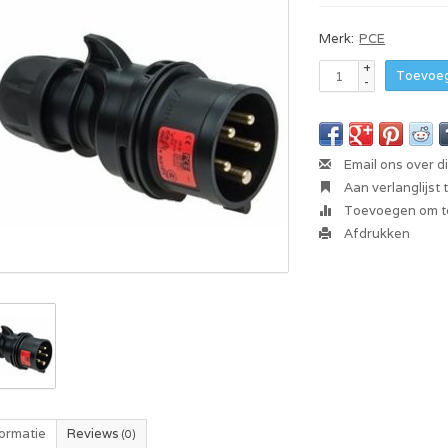
Merk:
PCE
+
Toevoeg
-
Email ons over d
Aan verlanglijst
Toevoegen om te
Afdrukken
formatie
Reviews
(0)