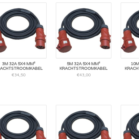
3M 32A 5X4 MM²
5M 32A 5X4 MM²
10M
RACHTSTROOMKABEL
KRACHTSTROOMKABEL
KRACH
€34,50
€43,00