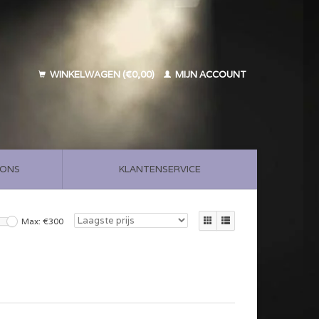
WINKELWAGEN (€0,00)
MIJN ACCOUNT
 ONS
KLANTENSERVICE
Max: €
300