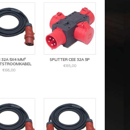
 32A 5X4 MM²
SPLITTER CEE 32A 5P
TSTROOMKABEL
€85,00
€68,00