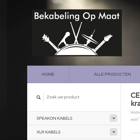
HOME
ALLE PRODUCTEN
CE
kr
Hom
SPEAKON KABELS
mm² 
XLR KABELS