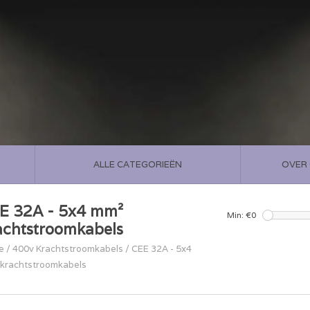
ALLE CATEGORIEËN
OVER
E 32A - 5x4 mm²
Min: €
0
achtstroomkabels
e
/
400v Krachtstroomkabels
/
CEE 32A - 5x4
krachtstroomkabels