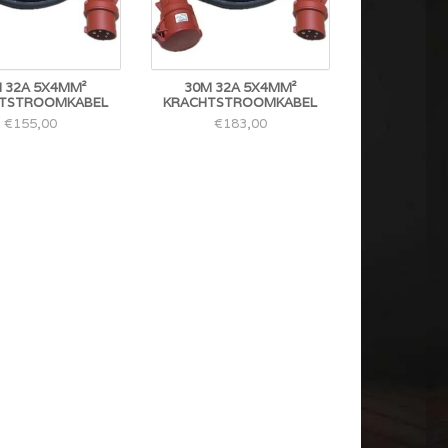
 32A 5X4MM²
30M 32A 5X4MM²
TSTROOMKABEL
KRACHTSTROOMKABEL
€155,00
€183,00