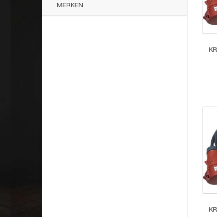
MERKEN
K
K