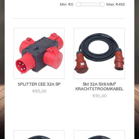
Min: €
0
Max: €
450
SPLITTER CEE 32A 5P
5M 32A 5X6 MM²
KRACHTSTROOMKABEL
€85,00
€91,00