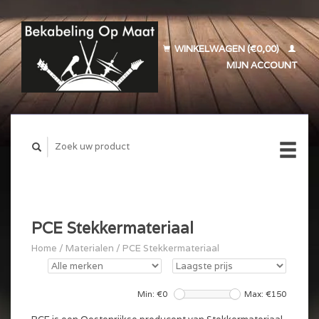
WINKELWAGEN (€0,00)
MIJN ACCOUNT
PCE Stekkermateriaal
Home
/
Materialen
/
PCE Stekkermateriaal
Min: €
0
Max: €
150