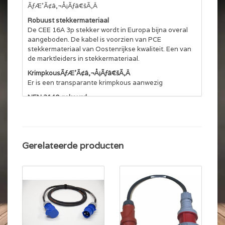
ÃƒÆ’Ã¢â‚¬Å¡Ãƒâ€šÃ‚Â
Robuust stekkermateriaal
De CEE 16A 3p stekker wordt in Europa bijna overal
aangeboden. De kabel is voorzien van PCE
stekkermateriaal van Oostenrijkse kwaliteit. Een van
de marktleiders in stekkermateriaal.
KrimpkousÃƒÆ’Ã¢â‚¬Å¡Ãƒâ€šÃ‚Â
Er is een transparante krimpkous aanwezig
NEN 3140 gekeurd
Alle kabels worden gekeurd volgens NEN 3140 en
voorzien van een
keuringssticker.ÃƒÆ’Ã¢â‚¬Å¡Ãƒâ€šÃ‚Â
Gerelateerde producten