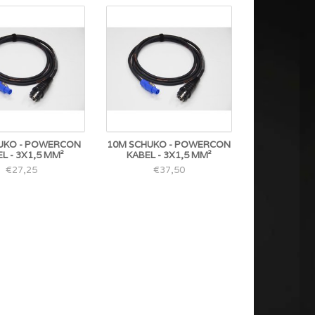
UKO - POWERCON
10M SCHUKO - POWERCON
L - 3X1,5 MM²
KABEL - 3X1,5 MM²
€27,25
€37,50