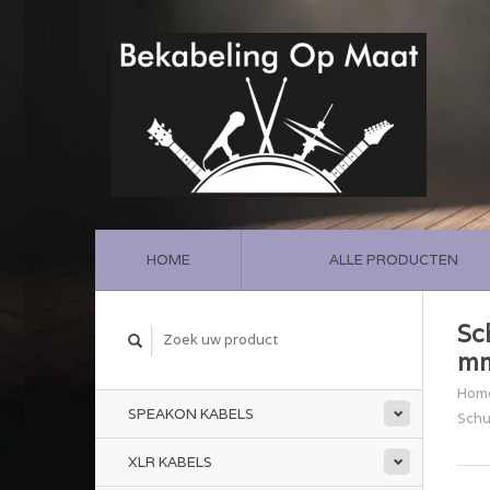
HOME
ALLE PRODUCTEN
Sc
m
Hom
SPEAKON KABELS
Schu
XLR KABELS