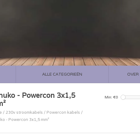
ALLE CATEGORIEËN
OVER
huko - Powercon 3x1,5
Min: €
0
m²
e
/
230v stroomkabels
/
Powercon kabels
/
ko - Powercon 3x1,5 mm²