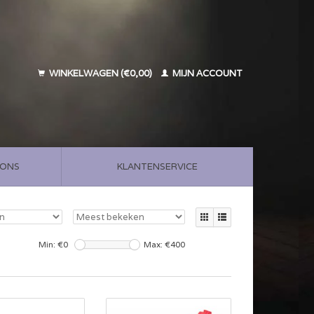
WINKELWAGEN (€0,00)
MIJN ACCOUNT
 ONS
KLANTENSERVICE
Min: €
0
Max: €
400