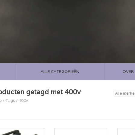
ALLE CATEGORIEËN
OVER
oducten getagd met 400v
e
/
Tags
/
400v