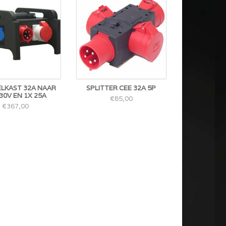
LKAST 32A NAAR
SPLITTER CEE 32A 5P
30V EN 1X 25A
€85,00
€367,00