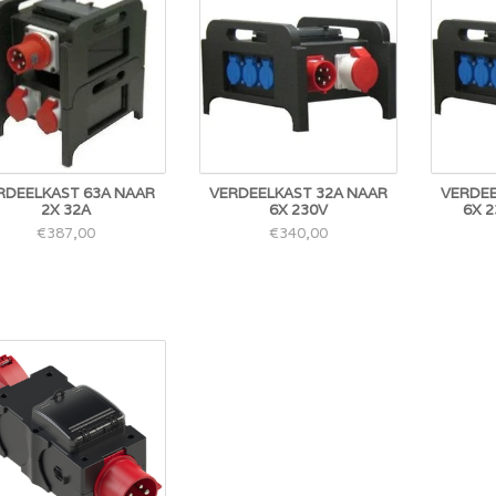
RDEELKAST 63A NAAR
VERDEELKAST 32A NAAR
VERDEE
2X 32A
6X 230V
6X 2
€387,00
€340,00