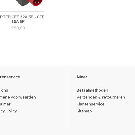
PTER CEE 32A 5P - CEE
16A 5P
€90,00
tenservice
Meer
 ons
Betaalmethoden
mene voorwaarden
Verzenden & retourneren
laimer
Klantenservice
acy Policy
Sitemap