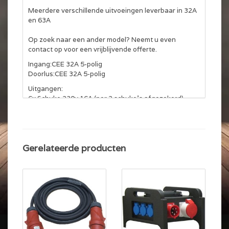
Meerdere verschillende uitvoeingen leverbaar in 32A
en 63A
Op zoek naar een ander model? Neemt u even
contact op voor een vrijblijvende offerte.
Ingang:CEE 32A 5-polig
Doorlus:CEE 32A 5-polig
Uitgangen:
6x Schuko 230v 16A (per 2 schuko's afgezekerd)
1x CEE 32A 5p afgezekerd op 3x25A
Beveiliging:
1x Aardlekschakelaar 40A 30mA
Gerelateerde producten
1x Automaat 3x25A C-Karakteristiek (traag)
3x Automaat 16A C-karakteristiek (traag)