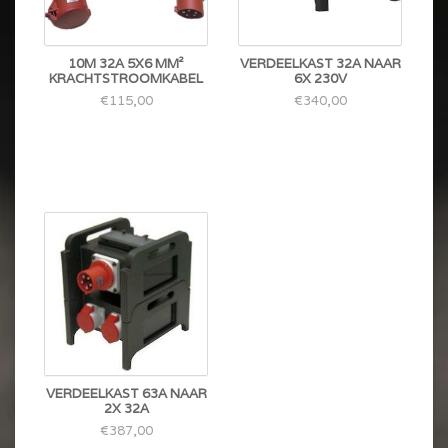
10M 32A 5X6 MM²
VERDEELKAST 32A NAAR
KRACHTSTROOMKABEL
6X 230V
€115,00
€340,00
VERDEELKAST 63A NAAR
2X 32A
€387,00