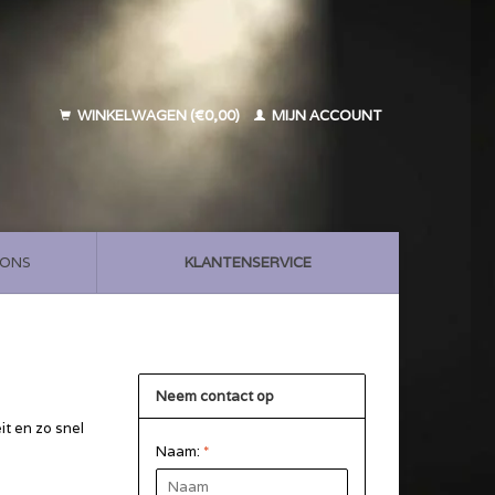
WINKELWAGEN (€0,00)
MIJN ACCOUNT
 ONS
KLANTENSERVICE
Neem contact op
it en zo snel
Naam:
*