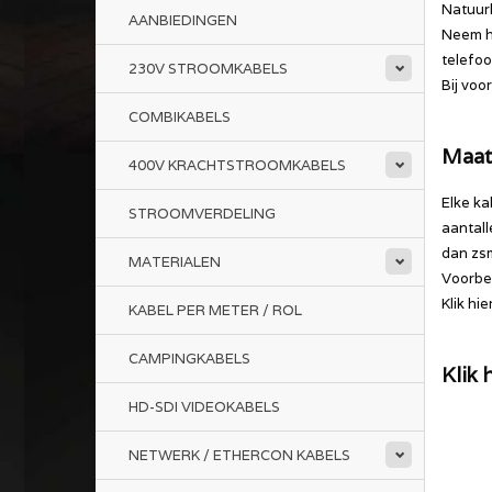
Natuurl
AANBIEDINGEN
Neem hi
telefo
230V STROOMKABELS
Bij voo
COMBIKABELS
Maat
400V KRACHTSTROOMKABELS
Elke ka
STROOMVERDELING
aantall
dan zsm
MATERIALEN
Voorbee
Klik hi
KABEL PER METER / ROL
CAMPINGKABELS
Klik
HD-SDI VIDEOKABELS
NETWERK / ETHERCON KABELS