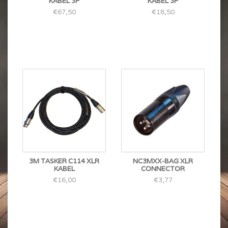
KABEL 3P
KABEL 3P
€67,50
€18,50
3M TASKER C114 XLR
NC3MXX-BAG XLR
KABEL
CONNECTOR
€16,00
€3,77