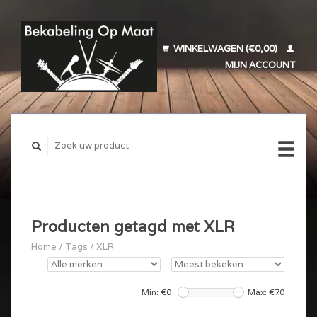
WINKELWAGEN (€0,00)
MIJN ACCOUNT
Producten getagd met XLR
Home
/
Tags
/
XLR
Min: €
0
Max: €
70