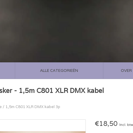
ALLE CATEGORIEËN
OVER
sker - 1,5m C801 XLR DMX kabel
e
/
1,5m C801 XLR DMX kabel 3p
€18,50
Incl. bt