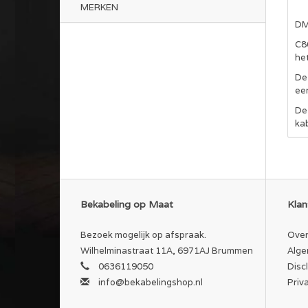
MERKEN
DM
C8
het
Dez
ee
De
ka
Bekabeling op Maat
Klan
Bezoek mogelijk op afspraak.
Over
Wilhelminastraat 11A, 6971AJ Brummen
Alge
0636119050
Disc
info@bekabelingshop.nl
Priv