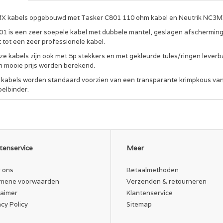
X kabels opgebouwd met Tasker C801 110 ohm kabel en Neutrik NC3
01 is een zeer soepele kabel met dubbele mantel, geslagen afscherming
 tot een zeer professionele kabel.
e kabels zijn ook met 5p stekkers en met gekleurde tules/ringen leverba
n mooie prijs worden berekend.
 kabels worden standaard voorzien van een transparante krimpkous van 
belbinder.
tenservice
Meer
 ons
Betaalmethoden
mene voorwaarden
Verzenden & retourneren
laimer
Klantenservice
acy Policy
Sitemap