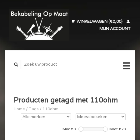
WINKELWAGEN (€0,00)
MIJN ACCOUNT
Producten getagd met 110ohm
Home
/
Tags
/
110ohm
Min: €
0
Max: €
70