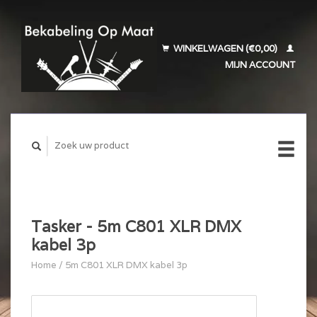
WINKELWAGEN (€0,00)
MIJN ACCOUNT
Tasker - 5m C801 XLR DMX
kabel 3p
Home
/
5m C801 XLR DMX kabel 3p