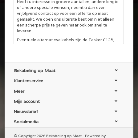
Heeft u interesse in grotere aantallen, andere lengte
of andere speciale wensen, neemt u dan even
vrijblijvend contact op voor een offerte op maat
gemaakt. We doen ons uiterste best om niet alleen
een scherpe prijs te geven maar ook om snel te
leveren.
Eventuele alternatieve kabels zijn de Tasker C128,
C301 en de Tasker C801 / TSK 1038 (DMX) deze zijn
ook in onze webshop te vinden. Voor eventuele
vragen en advies, kunt u altijd contact opnemen.
Bekabeling op Maat
Klantenservice
Meer
Mijn account
Nieuwsbrief
Socialmedia
© Copyright 2026 Bekabeling op Maat - Powered by