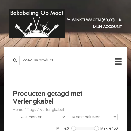
WINKELWAGEN (€0,00)
MIJN ACCOUNT
Producten getagd met
Verlengkabel
Home
/
Tags
/
Verlengkabel
Min: €
0
Max: €
450