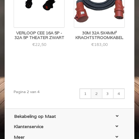
VERLOOP CEE 16A 5P -
30M 32A 5X4MM²
32A 5P THEATER ZWART
KRACHTSTROOMKABEL
€22,50
€183,00
Pagina 2 van 4
1
2
3
4
Bekabeling op Maat
Klantenservice
Meer