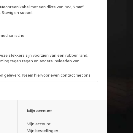
Neopreen kabel met een dikte van 3x2,5 mm².
 Stevig en soepel.
n mechanische
Deze stekkers zijn voorzien van een rubber rand,
erming tegen regen en andere invloeden van
den geleverd. Neem hiervoor even contact met ons
n waar mogelijk een klittenband kabelbinder (tot
Mijn account
ssticker. En op aanvraag met bijbehorend
Mijn account
Mijn bestellingen