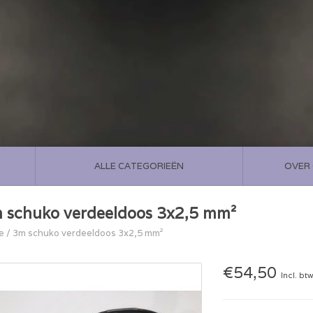
ALLE CATEGORIEËN
OVER
 schuko verdeeldoos 3x2,5 mm²
e
/
3m schuko verdeeldoos 3x2,5 mm²
€54,50
Incl. bt