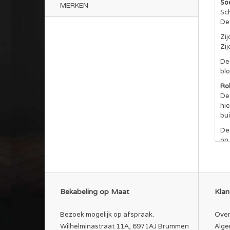
So
MERKEN
Sc
De
Zij
Zi
De
bl
Ro
De 
hi
bui
De
op.
Kr
Elk
20
NE
Bekabeling op Maat
Klan
Al
cer
Bezoek mogelijk op afspraak.
Over
Wilhelminastraat 11A, 6971AJ Brummen
Alge