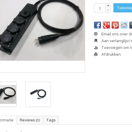
+
Toevoeg
-
Email ons over d
Aan verlanglijst
Toevoegen om te
Afdrukken
formatie
Reviews
Tags
(0)