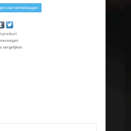
en aan winkelwagen
it product
 toevoegen
 vergelijken