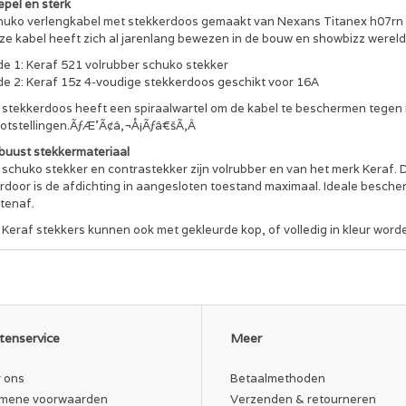
epel en sterk
huko verlengkabel met stekkerdoos gemaakt van Nexans Titanex h07rn 
ze kabel heeft zich al jarenlang bewezen in de bouw en showbizz wereld.
de 1: Keraf 521 volrubber schuko stekker
jde 2: Keraf 15z 4-voudige stekkerdoos geschikt voor 16A
 stekkerdoos heeft een spiraalwartel om de kabel te beschermen tege
ootstellingen.ÃƒÆ’Ã¢â‚¬Å¡Ãƒâ€šÃ‚Â
buust stekkermateriaal
schuko stekker en contrastekker zijn volrubber en van het merk Keraf. 
erdoor is de afdichting in aangesloten toestand maximaal. Ideale besch
tenaf.
 Keraf stekkers kunnen ook met gekleurde kop, of volledig in kleur wor
impkous en kabelbinder
e kabels is voorzien van een transparante krimpkous aan de uiteinden e
m)
N 3140 gekeurd
tenservice
Meer
le kabels worden gekeurd volgens NEN 3140 en voorzien van een keuring
tificat.
 ons
Betaalmethoden
mene voorwaarden
Verzenden & retourneren