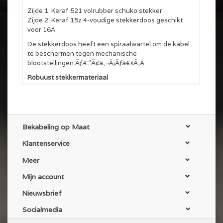
Zijde 1: Keraf 521 volrubber schuko stekker
Zijde 2: Keraf 15z 4-voudige stekkerdoos geschikt
voor 16A
De stekkerdoos heeft een spiraalwartel om de kabel
te beschermen tegen mechanische
blootstellingen.ÃƒÆ’Ã¢â‚¬Å¡Ãƒâ€šÃ‚Â
Robuust stekkermateriaal
De schuko stekker en contrastekker zijn volrubber en
van het merk Keraf. Deze stekkers zijn voorzien van
een rubber rand, hierdoor is de afdichting in
aangesloten toestand maximaal. Ideale bescherming
tegen regen en andere invloeden van buitenaf.
Bekabeling op Maat
De Keraf stekkers kunnen ook met gekleurde kop, of
Klantenservice
volledig in kleur worden geleverd. Neem hiervoor even
contact met ons op.
Meer
Krimpkous en kabelbinder
Mijn account
Elke kabels is voorzien van een transparante
krimpkous aan de uiteinden en waar mogelijk een
Nieuwsbrief
klittenband kabelbinder (tot 20m)
Socialmedia
NEN 3140 gekeurd