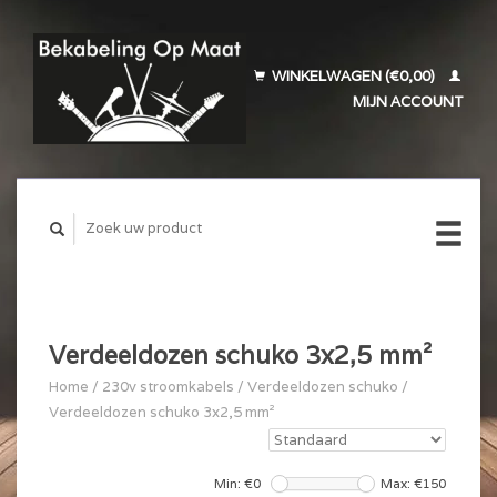
WINKELWAGEN (€0,00)
MIJN ACCOUNT
Verdeeldozen schuko 3x2,5 mm²
Home
/
230v stroomkabels
/
Verdeeldozen schuko
/
Verdeeldozen schuko 3x2,5 mm²
Min: €
0
Max: €
150