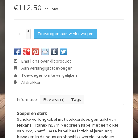
€112,50
Incl. btw
+
Toevoegen aan winkelwagen
-
Email ons over dit product
Aan verlanglijst toevoegen
Toevoegen om te vergelijken
Afdrukken
Informatie
Reviews
Tags
(1)
Soepel en sterk
Schuko verlengkabel met stekkerdoos gemaakt van
Nexans Titanex h07rn Neopreen kabel met een dikte
van 3x2,5 mm². Deze kabel heeft zich al jarenlang
bewezen in de bouw en showbizz wereld. Stevig en