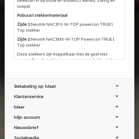
bewezen in de bouw en showbizz wereld. Stevig en
soepel.
Robuust stekkermateriaal
Zijde 1:
Neutrik NAC3FX-W-TOP powercon TRUE1
Top stekker
Zijde 2:
Neutrik NAC3MX-W-TOP Powercon TRUE1
Top stekker
Deze stekkers zijn koppelbaar met de geel met
zwarte True 1 stekkers, maar niet met de klassieke
blauwe en witte Powercon stekkers.
Krimpkous en kabelbinder
Elke kabel is voorzien van een transparante
Bekabeling op Maat
krimpkous aan de uiteinden en een klittenband
kabelbinder.
Klantenservice
NEN 3140 gekeurd
Meer
Alle kabels worden gekeurd volgens NEN 3140 en
voorzien van een keuringssticker. En op aanvraag
Mijn account
met bijbehorend certificaat.
Nieuwsbrief
Socialmedia