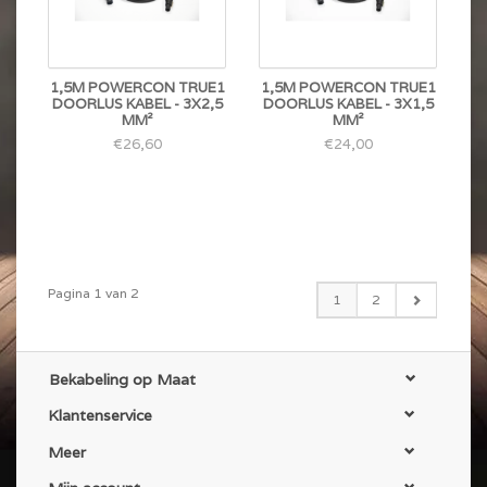
1,5M POWERCON TRUE1
1,5M POWERCON TRUE1
DOORLUS KABEL - 3X2,5
DOORLUS KABEL - 3X1,5
MM²
MM²
€26,60
€24,00
Pagina 1 van 2
1
2
Bekabeling op Maat
Klantenservice
Meer