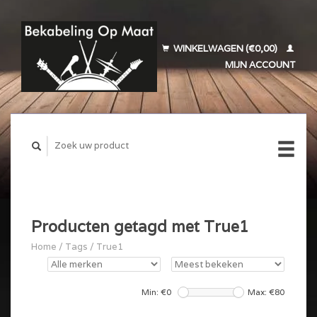
WINKELWAGEN (€0,00)
MIJN ACCOUNT
Producten getagd met True1
Home
/
Tags
/
True1
Min: €
0
Max: €
80