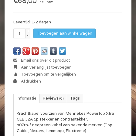
€68,00
Incl. btw
Levertijd: 1-2 dagen
+
Toevoegen aan winkelwagen
-
Email ons over dit product
Aan verlanglijst toevoegen
Toevoegen om te vergelijken
Afdrukken
Informatie
Reviews
Tags
(0)
Krachtkabel voorzien van Mennekes Powertop Xtra
CEE 32A 5p stekker en contrastekker.
h07rn-f neopreen kabel van bekende merken (Top
Cable, Nexans, Iemmequ, Flextreme)