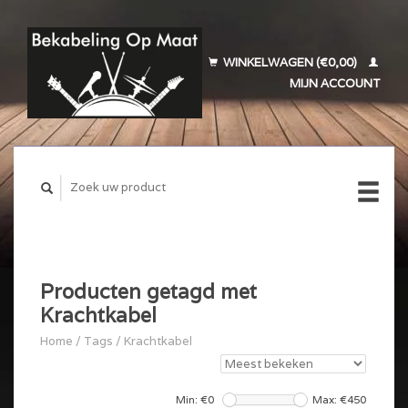
WINKELWAGEN (€0,00)
MIJN ACCOUNT
Producten getagd met
Krachtkabel
Home
/
Tags
/
Krachtkabel
Min: €
0
Max: €
450