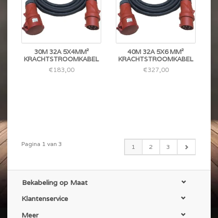
30M 32A 5X4MM²
40M 32A 5X6 MM²
KRACHTSTROOMKABEL
KRACHTSTROOMKABEL
€183,00
€327,00
Pagina 1 van 3
1
2
3
Bekabeling op Maat
Klantenservice
Meer