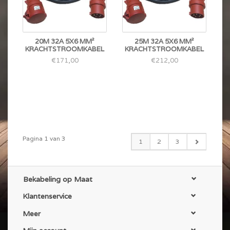
20M 32A 5X6 MM²
25M 32A 5X6 MM²
KRACHTSTROOMKABEL
KRACHTSTROOMKABEL
€171,00
€212,00
Pagina 1 van 3
1
2
3
Bekabeling op Maat
Klantenservice
Meer