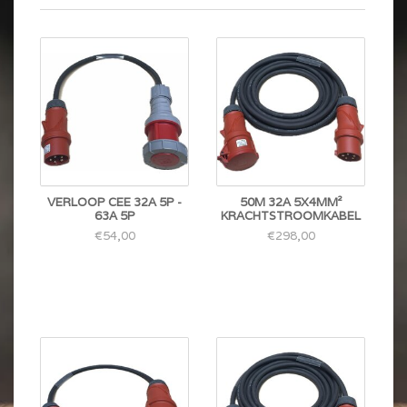
VERLOOP CEE 32A 5P -
50M 32A 5X4MM²
63A 5P
KRACHTSTROOMKABEL
€54,00
€298,00