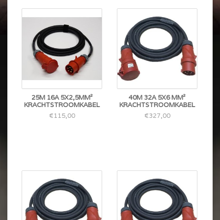
25M 16A 5X2,5MM²
40M 32A 5X6 MM²
KRACHTSTROOMKABEL
KRACHTSTROOMKABEL
€115,00
€327,00