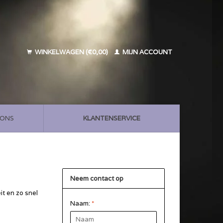
WINKELWAGEN (€0,00)
MIJN ACCOUNT
 ONS
KLANTENSERVICE
Neem contact op
it en zo snel
Naam:
*