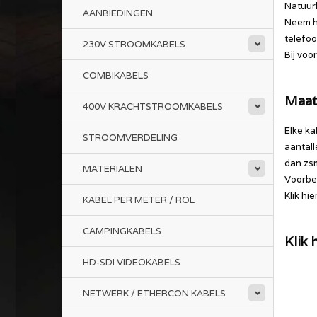
Natuurl
AANBIEDINGEN
Neem hi
telefo
230V STROOMKABELS
Bij voo
COMBIKABELS
Maat
400V KRACHTSTROOMKABELS
Elke ka
STROOMVERDELING
aantall
dan zsm
MATERIALEN
Voorbee
Klik hi
KABEL PER METER / ROL
CAMPINGKABELS
Klik
HD-SDI VIDEOKABELS
NETWERK / ETHERCON KABELS