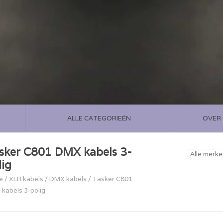
ALLE CATEGORIEËN
OVER
sker C801 DMX kabels 3-
lig
e
/
XLR kabels
/
DMX kabels
/
Tasker C801
kabels 3-polig