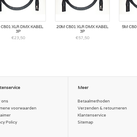
 C801 XLR DMX KABEL
20M C801 XLR DMX KABEL
5M C80
3P
3P
€23,50
€57,50
tenservice
Meer
 ons
Betaalmethoden
mene voorwaarden
Verzenden & retourneren
laimer
Klantenservice
acy Policy
Sitemap