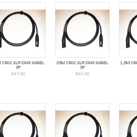
 C801 XLR DMX KABEL
25M C801 XLR DMX KABEL
1,5M C8
3P
3P
€47,50
€67,50