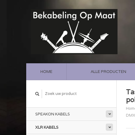
HOME
ALLE PRODUCTEN
Ta
po
Hom
SPEAKON KABELS
DMX 
XLR KABELS