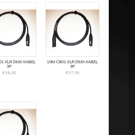
01 XLR DMX KABEL
10M C801 XLR DMX KABEL
3P
3P
€18,50
€37,50