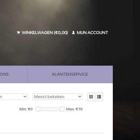
WINKELWAGEN (€0,00)
MIJN ACCOUNT
 ONS
KLANTENSERVICE
Min: €
0
Max: €
70