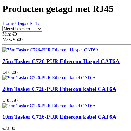
Producten getagd met RJ45
Home
/
Tags
/
RJ45
Min: €
0
Max: €
500
75m Tasker C726-PUR Ethercon Haspel CAT6A
€475,00
20m Tasker C726-PUR Ethercon kabel CAT6A
€102,50
10m Tasker C726-PUR Ethercon kabel CAT6A
€73,00