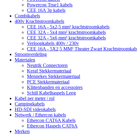
Powercon True1 kabels
CEE 16A 3p kabels
Combikabels
400v Krachtstroomkabels
CEE 16A - 5x2,5 mm² krachtstroomkabels
CEE 32A - 5x4 mm² krachtstroomkabels
CEE 32A - 5x6 mm² krachtstroomkabels
Verloopkabels 400v / 230v
CEE 16A - 5X2,5 MM² Theater Zwart Krachtstroomkab
Stroomverdeling
Materialen
Neutrik Connectoren
Keraf Stekkermateriaal
Mennekes Stekkermateriaal
PCE Stekkermateriaal
Klittenbanden en accessoires
Schill Kabelhaspels Leeg
Kabel per meter / rol
Campingkabels
HD-SDI videokabels
Netwerk / Ethercon kabels
Ethercon CAT6A Kabels
Ethercon Haspels CAT6A
Merken