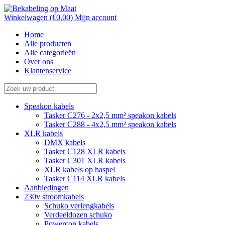
Winkelwagen (€0,00)
Mijn account
Home
Alle producten
Alle categorieën
Over ons
Klantenservice
Speakon kabels
Tasker C276 - 2x2,5 mm² speakon kabels
Tasker C288 - 4x2,5 mm² speakon kabels
XLR kabels
DMX kabels
Tasker C128 XLR kabels
Tasker C301 XLR kabels
XLR kabels op haspel
Tasker C114 XLR kabels
Aanbiedingen
230v stroomkabels
Schuko verlengkabels
Verdeeldozen schuko
Powercon kabels