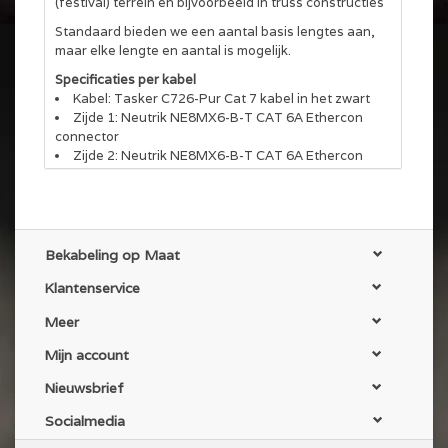
(festival) terrein en bijvoorbeeld in truss constructies
Standaard bieden we een aantal basis lengtes aan,
maar elke lengte en aantal is mogelijk.
Specificaties per kabel
Kabel: Tasker C726-Pur Cat 7 kabel in het zwart
Zijde 1: Neutrik NE8MX6-B-T CAT 6A Ethercon
connector
Zijde 2: Neutrik NE8MX6-B-T CAT 6A Ethercon
connector
Afwerking: Beide uiteinden een transparante
krimpkous van 7cm
Kabelbinder: Standaard voorzien van een
klittenband kabelbinder
Bekabeling op Maat
Er is een mogelijkheid tot gekleurde tules en of
Klantenservice
ringen aan de connectoren
Deze kabel is ook leverbaar op Schill kabelhaspels.
Meer
Deze worden ook aangeboden in deze wehshop
Mijn account
Nieuwsbrief
Socialmedia