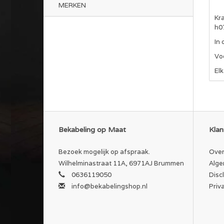
MERKEN
Kr
h0
In
Vo
El
Bekabeling op Maat
Klan
Bezoek mogelijk op afspraak.
Over
Wilhelminastraat 11A, 6971AJ Brummen
Alge
0636119050
Disc
info@bekabelingshop.nl
Priv