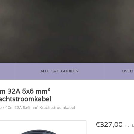
ALLE CATEGORIEËN
OVER
m 32A 5x6 mm²
achtstroomkabel
e
/
40m 32A 5x6 mm² Krachtstroomkabel
€327,00
Incl. 