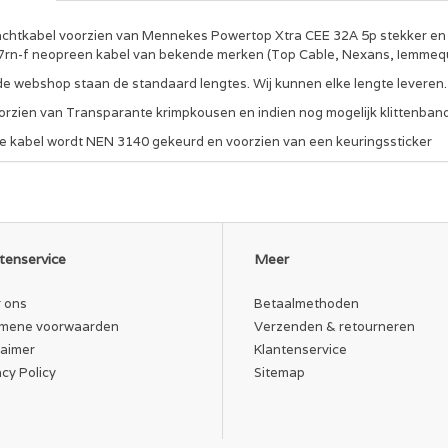
achtkabel voorzien van Mennekes Powertop Xtra CEE 32A 5p stekker en 
7rn-f neopreen kabel van bekende merken (Top Cable, Nexans, Iemmeq
 de webshop staan de standaard lengtes. Wij kunnen elke lengte leveren
orzien van Transparante krimpkousen en indien nog mogelijk klittenband
ke kabel wordt NEN 3140 gekeurd en voorzien van een keuringssticker
tenservice
Meer
 ons
Betaalmethoden
mene voorwaarden
Verzenden & retourneren
laimer
Klantenservice
acy Policy
Sitemap