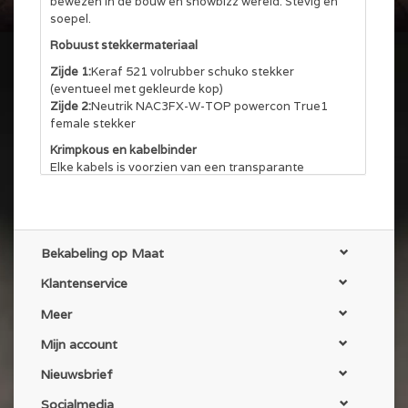
bewezen in de bouw en showbizz wereld. Stevig en
soepel.
Robuust stekkermateriaal
Zijde 1:
Keraf 521 volrubber schuko stekker
(eventueel met gekleurde kop)
Zijde 2:
Neutrik NAC3FX-W-TOP powercon True1
female stekker
Krimpkous en kabelbinder
Elke kabels is voorzien van een transparante
krimpkous aan de uiteinden en waar mogelijk een
klittenband kabelbinder.
NEN 3140 gekeurd
Alle kabels worden gekeurd volgens NEN 3140 en
Bekabeling op Maat
voorzien van een keuringssticker. En op aanvraag
met bijbehorend certificaat.
Klantenservice
Meer
Mijn account
Nieuwsbrief
Socialmedia