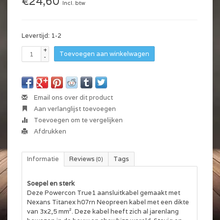
€24,60
Incl. btw
Levertijd: 1-2
+
Toevoegen aan winkelwagen
-
Email ons over dit product
Aan verlanglijst toevoegen
Toevoegen om te vergelijken
Afdrukken
Informatie
Reviews
Tags
(0)
Soepel en sterk
Deze Powercon True1 aansluitkabel gemaakt met
Nexans Titanex h07rn Neopreen kabel met een dikte
van 3x2,5 mm². Deze kabel heeft zich al jarenlang