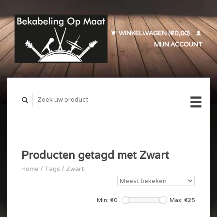
WINKELWAGEN (€0,00)
MIJN ACCOUNT
Producten getagd met Zwart
Home
/
Tags
/
Zwart
Min: €
0
Max: €
25