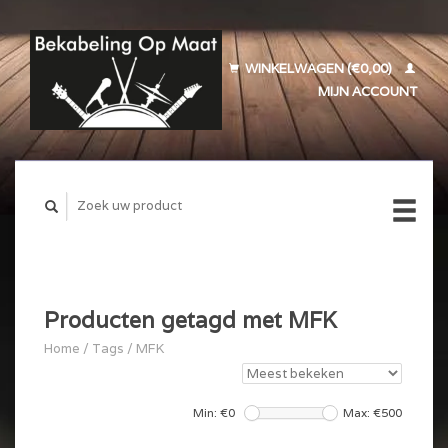
WINKELWAGEN (€0,00)
MIJN ACCOUNT
Producten getagd met MFK
Home
/
Tags
/
MFK
Min: €
0
Max: €
500