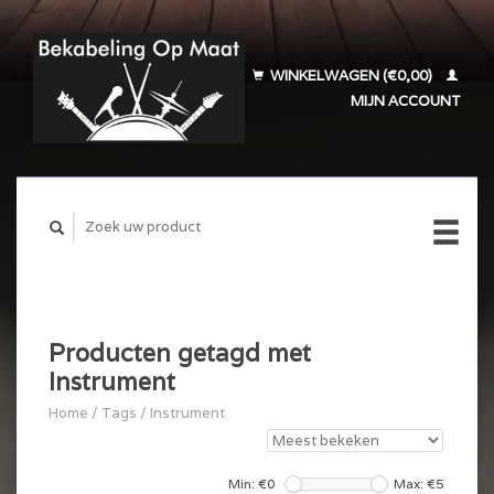
WINKELWAGEN (€0,00)
MIJN ACCOUNT
Producten getagd met
Instrument
Home
/
Tags
/
Instrument
Min: €
0
Max: €
5