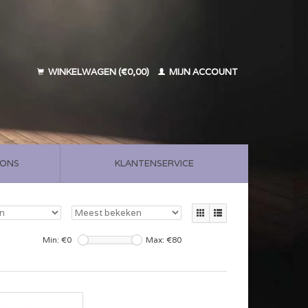
WINKELWAGEN (€0,00)
MIJN ACCOUNT
 ONS
KLANTENSERVICE
Min: €
0
Max: €
80