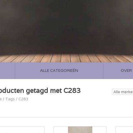
ALLE CATEGORIEËN
OVER
oducten getagd met C283
e
/
Tags
/
C283