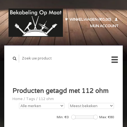
WINKELWAGEN (€0,00)
MIJN ACCOUNT
Producten getagd met 112 ohm
Home
/
Tags
/
112 ohm
Min: €
0
Max: €
80