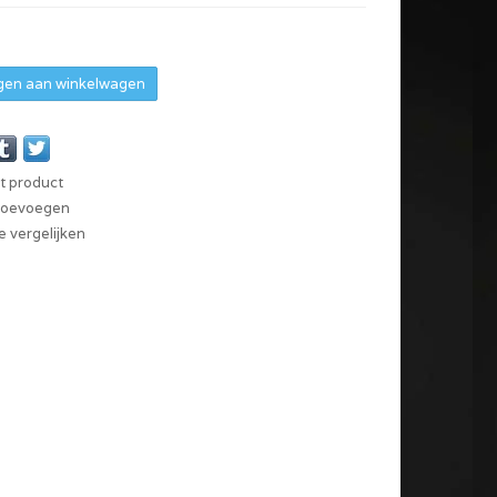
en aan winkelwagen
it product
 toevoegen
 vergelijken