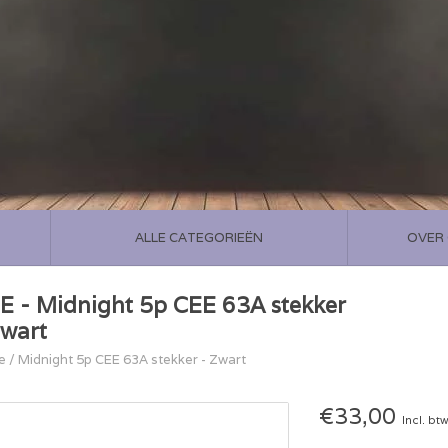
ALLE CATEGORIEËN
OVER
E - Midnight 5p CEE 63A stekker
Zwart
e
/
Midnight 5p CEE 63A stekker - Zwart
€33,00
Incl. bt