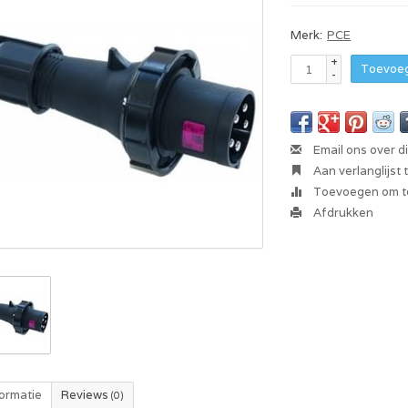
Merk:
PCE
+
Toevoeg
-
Email ons over d
Aan verlanglijst
Toevoegen om te
Afdrukken
formatie
Reviews
(0)