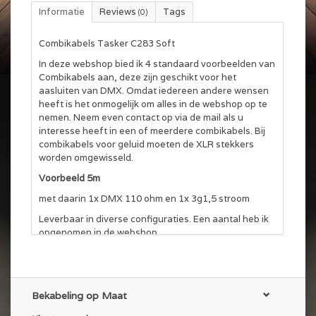
Informatie
Reviews
Tags
(0)
Combikabels Tasker C283 Soft
In deze webshop bied ik 4 standaard voorbeelden van
Combikabels aan, deze zijn geschikt voor het
aasluiten van DMX. Omdat iedereen andere wensen
heeft is het onmogelijk om alles in de webshop op te
nemen. Neem even contact op via de mail als u
interesse heeft in een of meerdere combikabels. Bij
combikabels voor geluid moeten de XLR stekkers
worden omgewisseld.
Voorbeeld 5m
met daarin 1x DMX 110 ohm en 1x 3g1,5 stroom
Leverbaar in diverse configuraties. Een aantal heb ik
opgenomen in de webshop.
Deze kabel heeft de volgende configuratie
Zijde 1:
Neutrik NC3MXX-BAG XLR3 male
Bekabeling op Maat
Neutrik NAC3FCB Powercon wit