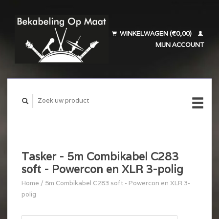
WINKELWAGEN (€0,00)
MIJN ACCOUNT
Tasker - 5m Combikabel C283
soft - Powercon en XLR 3-polig
Home
/
5m Combikabel C283 soft - Powercon en XLR 3-
polig