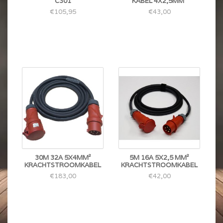
C301
KABEL 4X2,5MM²
€105,95
€43,00
30M 32A 5X4MM²
5M 16A 5X2,5 MM²
KRACHTSTROOMKABEL
KRACHTSTROOMKABEL
€183,00
€42,00