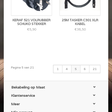
KERAF 521 VOLRUBBER
25M TASKER C301 XLR
SCHUKO STEKKER
KABEL
€5,90
€38,50
Pagina 5 van 21
1
4
5
6
21
Bekabeling op Maat
Klantenservice
Meer