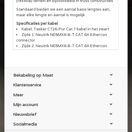
(festival) terrein en bijvoorbeeld in truss constructies
Standaard bieden we een aantal basis lengtes aan,
maar elke lengte en aantal is mogelijk.
Specificaties per kabel
Kabel: Tasker C726-Pur Cat 7 kabel in het zwart
Zijde 1: Neutrik NE8MX6-B-T CAT 6A Ethercon
connector
Zijde 2: Neutrik NE8MX6-B-T CAT 6A Ethercon
connector
Afwerking: Beide uiteinden een transparante
krimpkous van 7cm
Kabelbinder: Standaard voorzien van een
klittenband kabelbinder
Bekabeling op Maat
Er is een mogelijkheid tot gekleurde tules en of
Klantenservice
ringen aan de connectoren
Deze kabel is ook leverbaar op Schill kabelhaspels.
Meer
Deze worden ook aangeboden in deze wehshop
Mijn account
Nieuwsbrief
Socialmedia