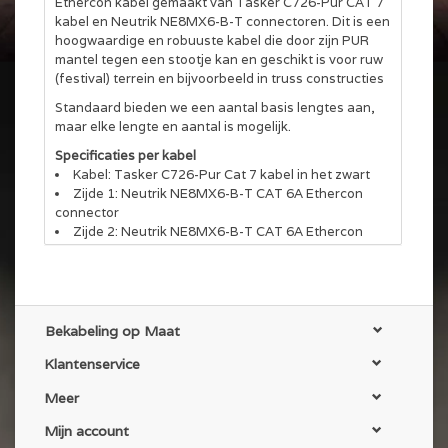
Ethercon kabel gemaakt van Tasker C726-Pur CAT 7
kabel en Neutrik NE8MX6-B-T connectoren. Dit is een
hoogwaardige en robuuste kabel die door zijn PUR
mantel tegen een stootje kan en geschikt is voor ruw
(festival) terrein en bijvoorbeeld in truss constructies
Standaard bieden we een aantal basis lengtes aan,
maar elke lengte en aantal is mogelijk.
Specificaties per kabel
Kabel: Tasker C726-Pur Cat 7 kabel in het zwart
Zijde 1: Neutrik NE8MX6-B-T CAT 6A Ethercon
connector
Zijde 2: Neutrik NE8MX6-B-T CAT 6A Ethercon
connector
Afwerking: Beide uiteinden een transparante
krimpkous van 7cm
Kabelbinder: Standaard voorzien van een
klittenband kabelbinder
Bekabeling op Maat
Er is een mogelijkheid tot gekleurde tules en of
Klantenservice
ringen aan de connectoren
Deze kabel is ook leverbaar op Schill kabelhaspels.
Meer
Deze worden ook aangeboden in deze wehshop
Mijn account