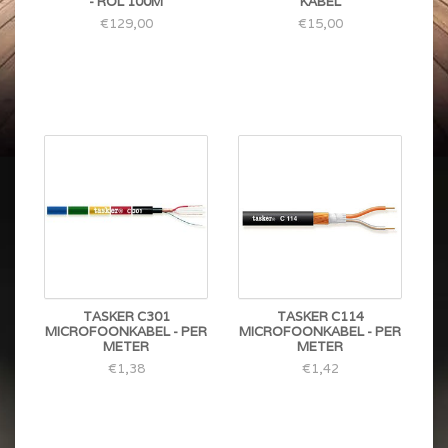
- ROL 100M
KABEL
€129,00
€15,00
TASKER C301
TASKER C114
MICROFOONKABEL - PER
MICROFOONKABEL - PER
METER
METER
€1,38
€1,42