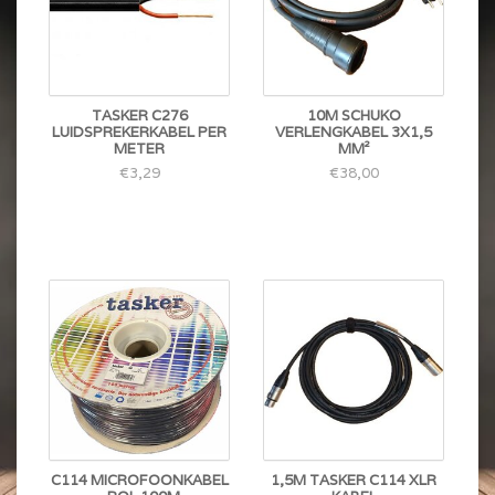
TASKER C276
10M SCHUKO
LUIDSPREKERKABEL PER
VERLENGKABEL 3X1,5
METER
MM²
€3,29
€38,00
C114 MICROFOONKABEL
1,5M TASKER C114 XLR