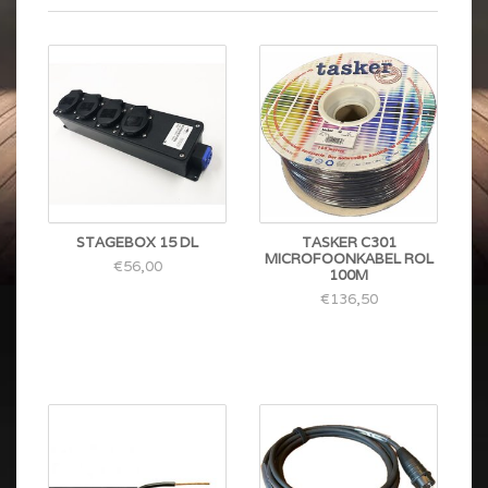
STAGEBOX 15 DL
TASKER C301
MICROFOONKABEL ROL
€56,00
100M
€136,50