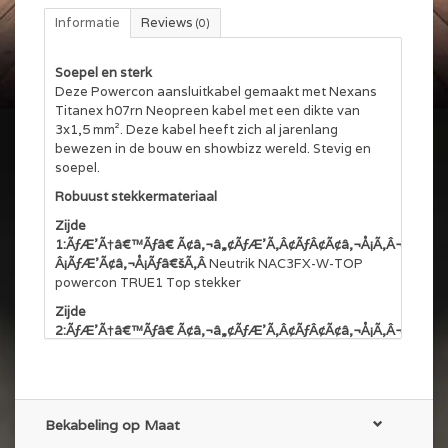
Informatie
Reviews
(0)
Soepel en sterk
Deze Powercon aansluitkabel gemaakt met Nexans
Titanex h07rn Neopreen kabel met een dikte van
3x1,5 mm². Deze kabel heeft zich al jarenlang
bewezen in de bouw en showbizz wereld. Stevig en
soepel.
Robuust stekkermateriaal
Zijde
1:ÃƒÆ’Ã†â€™Ãƒâ€ Ã¢â‚¬â„¢ÃƒÆ’Ã‚Â¢ÃƒÂ¢Ã¢â‚¬Å¡Ã‚Â¬Ãƒâ€
Â¡ÃƒÆ’Ã¢â‚¬Å¡Ãƒâ€šÃ‚Â
Neutrik NAC3FX-W-TOP
powercon TRUE1 Top stekker
Zijde
2:ÃƒÆ’Ã†â€™Ãƒâ€ Ã¢â‚¬â„¢ÃƒÆ’Ã‚Â¢ÃƒÂ¢Ã¢â‚¬Å¡Ã‚Â¬Ãƒâ€
Â¡ÃƒÆ’Ã¢â‚¬Å¡Ãƒâ€šÃ‚Â
Neutrik NAC3MX-W-TOP
Powercon TRUE1 Top stekker
Deze stekkers zijn koppelbaar met de geel met
zwarte True 1 stekkers, maar niet met de klassieke
Bekabeling op Maat
blauwe en witte Powercon stekkers.