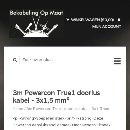
WINKELWAGEN (€0,00)
MIJN ACCOUNT
3m Powercon True1 doorlus
kabel - 3x1,5 mm²
Home
/
3m Powercon True1 doorlus kabel - 3x1,5 mm²
<p><strong>Soepel en sterk<br /></strong>Deze
Powercon aansluitkabel gemaakt met Nexans Titanex