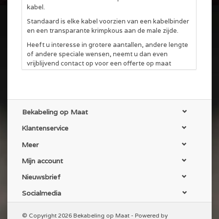
kabel.
Standaard is elke kabel voorzien van een kabelbinder
en een transparante krimpkous aan de male zijde.
Heeft u interesse in grotere aantallen, andere lengte
of andere speciale wensen, neemt u dan even
vrijblijvend contact op voor een offerte op maat
gemaakt. We doen ons uiterste best om niet alleen
een scherpe prijs te geven maar ook om snel te
leveren.
Eventuele alternatieve kabels zijn de Tasker C128 en
Bekabeling op Maat
de Tasker C801 / TSK 1038 (DMX) deze zijn ook in
onze webshop te vinden. Voor eventuele vragen en
Klantenservice
advies, kunt u altijd contact opnemen.
Meer
Mijn account
Nieuwsbrief
Socialmedia
© Copyright 2026 Bekabeling op Maat - Powered by