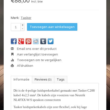
€88,00
Incl. btw
Merk:
Tasker
+
Toevoegen aan winkelwagen
-
Email ons over dit product
Aan verlanglijst toevoegen
Toevoegen om te vergelijken
Afdrukken
Informatie
Reviews
Tags
(0)
Dit is de 4-polige luidsprekerkabel gemaakt met Tasker C288
kabel 4x2,5 mm². De kabels zijn voorzien van Neutrik
NL4FXX-W-S speakon connectoren
Tasker luidsprekerkabels zijn zeer flexibel, ook bij lage