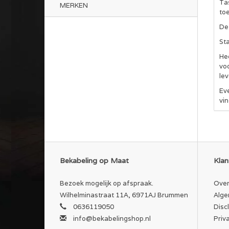
Ta
MERKEN
to
De
St
Hee
vo
lev
Ev
vin
Bekabeling op Maat
Klan
Bezoek mogelijk op afspraak.
Over
Wilhelminastraat 11A, 6971AJ Brummen
Alge
0636119050
Disc
info@bekabelingshop.nl
Priv