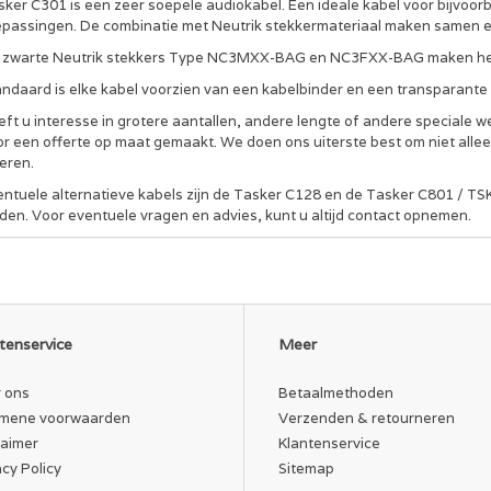
sker C301 is een zeer soepele audiokabel. Een ideale kabel voor bijvoor
epassingen. De combinatie met Neutrik stekkermateriaal maken samen e
 zwarte Neutrik stekkers Type NC3MXX-BAG en NC3FXX-BAG maken het e
andaard is elke kabel voorzien van een kabelbinder en een transparante 
ft u interesse in grotere aantallen, andere lengte of andere speciale w
or een offerte op maat gemaakt. We doen ons uiterste best om niet allee
eren.
entuele alternatieve kabels zijn de Tasker C128 en de Tasker C801 / TS
den. Voor eventuele vragen en advies, kunt u altijd contact opnemen.
tenservice
Meer
 ons
Betaalmethoden
mene voorwaarden
Verzenden & retourneren
laimer
Klantenservice
acy Policy
Sitemap